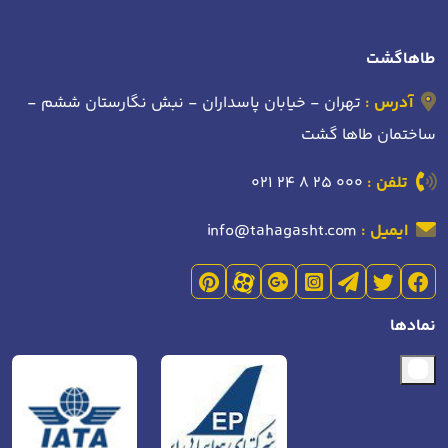
طاهاگشت
آدرس :
تهران - خیابان پاسداران - نبش نگارستان ششم -
ساختمان طاها گشت
تلفن :
021 24 8 25 000
ایمیل :
info@tahagasht.com
نمادها