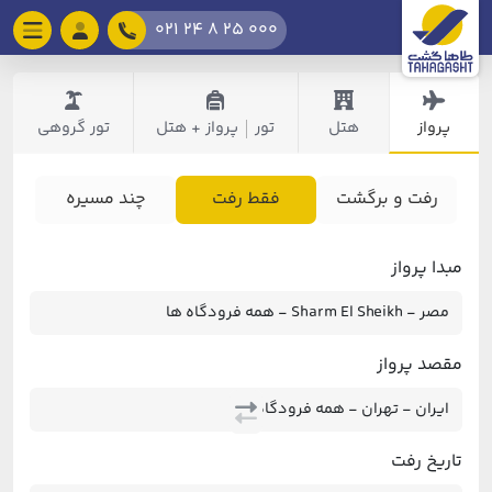
021 24 8 25 000
پرواز
هتل
تور
پرواز + هتل
تور گروهی
|
رفت و برگشت
فقط رفت
چند مسیره
مبدا پرواز
مقصد پرواز
تاریخ رفت