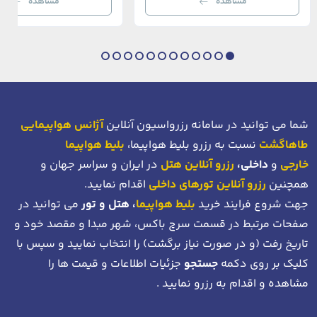
مشاهده
مشاهده
بی‌نظیر از استانبول معاصر را به […]
عثمانی و امروز، به لطف موقعیت اس
در دهانه خلیج شاخ […]
شما می توانید در سامانه رزرواسیون آنلاین
آژانس هواپیمایی
طاهاگشت
نسبت به رزرو بلیط هواپیما،
بلیط هواپیما
خارجی
و
داخلی،
رزرو آنلاین هتل
در ایران و سراسر جهان و
همچنین
رزرو آنلاین تورهای داخلی
اقدام نمایید.
جهت شروع فرایند خرید
بلیط هواپیما
، هتل و تور
می توانید در
صفحات مرتبط در قسمت سرچ باکس، شهر مبدا و مقصد خود
و
تاریخ رفت (و در صورت نیاز برگشت)
را انتخاب نمایید و سپس با
کلیک بر روی دکمه
جستجو
جزئیات اطلاعات و قیمت ها را
مشاهده و اقدام به رزرو نمایید .