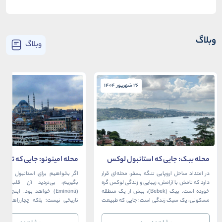
وبلاگ
وبلاگ
26 شهریور 1404
26 شهریور 1404
محله ببک: جایی که استانبول لوکس
محله امینونو: جایی که تاریخ،
در آغوش بسفر آرام می‌گیرد
دریا به هم می‌رسند
در امتداد ساحل اروپایی تنگه بسفر، محله‌ای قرار
اگر بخواهیم برای استانبول قلبی ت
دارد که نامش با آرامش، زیبایی و زندگی لوکس گره
بگیریم، بی‌تردید آن قلب، مح
خورده است. ببک (Bebek)، بیش از یک منطقه
(Eminönü) خواهد بود. اینجا 
مسکونی، یک سبک زندگی است؛ جایی که طبیعت
تاریخی نیست؛ بلکه چهارراهی اس
خیره‌کننده بسفر با مدرن‌ترین و شیک‌ترین کافه‌ها،
قاره‌ها، فرهنگ‌ها و دوران‌های 
رستوران‌ها و ویلاها در هم آمیخته و تصویری
می‌رسند. امینونو از دوران بیزانس 