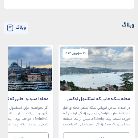
وبلاگ
وبلاگ
26 شهریور 1404
26 شهریور 1404
محله ببک: جایی که استانبول لوکس
محله امینونو: جایی که تاریخ،
در آغوش بسفر آرام می‌گیرد
دریا به هم می‌رسند
در امتداد ساحل اروپایی تنگه بسفر، محله‌ای قرار
اگر بخواهیم برای استانبول قلبی ت
دارد که نامش با آرامش، زیبایی و زندگی لوکس گره
بگیریم، بی‌تردید آن قلب، مح
خورده است. ببک (Bebek)، بیش از یک منطقه
(Eminönü) خواهد بود. اینجا 
مسکونی، یک سبک زندگی است؛ جایی که طبیعت
تاریخی نیست؛ بلکه چهارراهی اس
خیره‌کننده بسفر با مدرن‌ترین و شیک‌ترین کافه‌ها،
قاره‌ها، فرهنگ‌ها و دوران‌های 
رستوران‌ها و ویلاها در هم آمیخته و تصویری
می‌رسند. امینونو از دوران بیزانس 