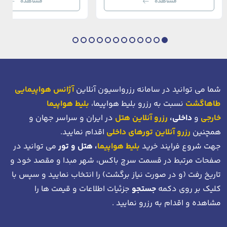
مشاهده
مشاهده
بی‌نظیر از استانبول معاصر را به […]
عثمانی و امروز، به لطف موقعیت اس
در دهانه خلیج شاخ […]
شما می توانید در سامانه رزرواسیون آنلاین
آژانس هواپیمایی
طاهاگشت
نسبت به رزرو بلیط هواپیما،
بلیط هواپیما
خارجی
و
داخلی،
رزرو آنلاین هتل
در ایران و سراسر جهان و
همچنین
رزرو آنلاین تورهای داخلی
اقدام نمایید.
جهت شروع فرایند خرید
بلیط هواپیما
، هتل و تور
می توانید در
صفحات مرتبط در قسمت سرچ باکس، شهر مبدا و مقصد خود
و
تاریخ رفت (و در صورت نیاز برگشت)
را انتخاب نمایید و سپس با
کلیک بر روی دکمه
جستجو
جزئیات اطلاعات و قیمت ها را
مشاهده و اقدام به رزرو نمایید .