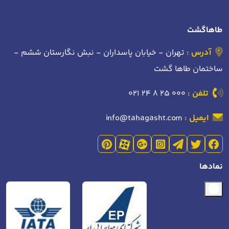
طاهاگشت
آدرس :
تهران - خیابان پاسداران - نبش نگارستان ششم -
ساختمان طاها گشت
تلفن :
021 24 8 25 000
ایمیل :
info@tahagasht.com
نمادها