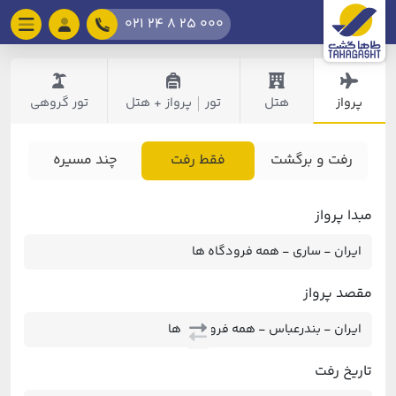
021 24 8 25 000
پرواز
هتل
تور
پرواز + هتل
تور گروهی
|
رفت و برگشت
فقط رفت
چند مسیره
مبدا پرواز
مقصد پرواز
تاریخ رفت