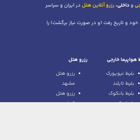
جی
و
داخلی،
رزرو آنلاین هتل
در ایران و سراسر
 خود
و تاریخ رفت (و در صورت نیاز برگشت)
را
 هواپیما خارجی
رزرو هتل
بلیط نیویورک
رزرو هتل
بلیط تایلند
مشهد
بلیط بانکوک
رزرو هتل
بلیط پکن
کیش
بلیط بارسلون
رزرو هتل
بلیط
بانکوک
فرانکفورت
رزرو هتل دبی