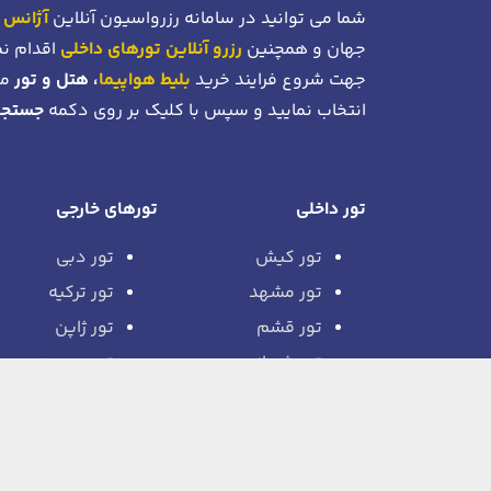
شما می توانید در سامانه رزرواسیون آنلاین
آژانس 
جهان و همچنین
رزرو آنلاین تورهای داخلی
اقدام نم
جهت شروع فرایند خرید
بلیط هواپیما
، هتل و تور
می
انتخاب نمایید و سپس با کلیک بر روی دکمه
جستجو
تور داخلی
تورهای خارجی
تور کیش
تور دبی
تور مشهد
تور ترکیه
تور قشم
تور ژاپن
تور شیراز
تور روسیه
تور بندرعباس
تور اروپا
تور چابهار
تور سریلانکا
تور اصفهان
تور آفریقا