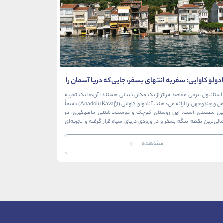
ادولو کاوایی: سفر به انتهای بسفر، جایی که دریا آسمان را
محله بشیکتاش: جا
 آغوش می‌گیرد
بی‌پایان فوتبال
استانبول، برخی مقاصد فراتر از یک مکان دیدنی هستند؛ آن‌ها یک تجربه
کامل و چندوجهی را ارائه می‌دهند. آنادولو کاوایی (Anadolu Kavağı) دقیقاً
می‌تواند روح واقعی، 
ین مقصدی است. این روستای کوچک و دوست‌داشتنی ماهیگیری، در
بشیکتاش تنها یک منطق
لی‌ترین نقطه تنگه بسفر و در ورودی دریای سیاه قرار گرفته و تجربه‌ای
در آن تاریخ باشکوه ام
نظیر از تاریخ، طبیعت و طعم‌های اصیل را […]
ریتم تند زندگی مدرن 
مشاهده