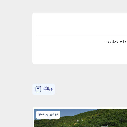
وبلاگ
26 شهریور 1404