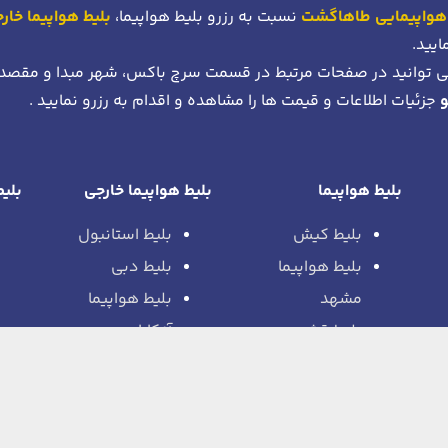
هواپیمایی طاهاگشت
نسبت به رزرو بلیط هواپیما،
بلیط هواپیما خار
ایید.
 توانید در صفحات مرتبط در قسمت سرچ باکس، شهر مبدا و مقصد
جزئیات اطلاعات و قیمت ها را مشاهده و اقدام به رزرو نمایید .
بلیط هواپیما
بلیط هواپیما خارجی
بلیط
بلیط کیش
بلیط استانبول
بلیط هواپیما
بلیط دبی
مشهد
بلیط هواپیما
بلیط قشم
آنکارا
بلیط هواپیما
بلیط مسکو
شیراز
بلیط هواپیما
بلیط هواپیما
رم