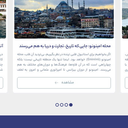
محله امینونو: جایی که تاریخ، تجارت و دریا به هم می‌رسند
آن
در
ش،
اگر بخواهیم برای استانبول قلبی تپنده در نظر بگیریم، بی‌تردید آن قلب، محله
در 
ک منطقه
امینونو (Eminönü) خواهد بود. اینجا تنها یک منطقه تاریخی نیست؛ بلکه
ا
چهارراهی است که در آن قاره‌ها، فرهنگ‌ها و دوران‌های مختلف به هم
چن
ری
می‌رسند. امینونو از دوران بیزانس تا امپراتوری عثمانی و امروز، به لطف
شما
موقعیت استراتژیک خود در دهانه خلیج شاخ […]
بی‌
مشاهده