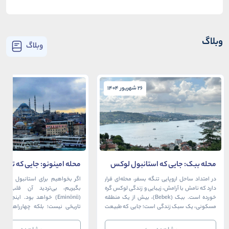
وبلاگ
وبلاگ
26 شهریور 1404
26 شهریور 1404
محله ببک: جایی که استانبول لوکس
محله امینونو: جایی که تاریخ،
در آغوش بسفر آرام می‌گیرد
دریا به هم می‌رسند
در امتداد ساحل اروپایی تنگه بسفر، محله‌ای قرار
اگر بخواهیم برای استانبول قلبی ت
دارد که نامش با آرامش، زیبایی و زندگی لوکس گره
بگیریم، بی‌تردید آن قلب، مح
خورده است. ببک (Bebek)، بیش از یک منطقه
(Eminönü) خواهد بود. اینجا 
مسکونی، یک سبک زندگی است؛ جایی که طبیعت
تاریخی نیست؛ بلکه چهارراهی اس
خیره‌کننده بسفر با مدرن‌ترین و شیک‌ترین کافه‌ها،
قاره‌ها، فرهنگ‌ها و دوران‌های 
رستوران‌ها و ویلاها در هم آمیخته و تصویری
می‌رسند. امینونو از دوران بیزانس 