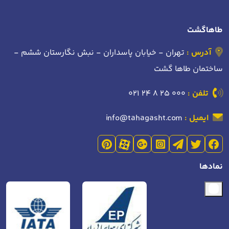
طاهاگشت
آدرس :
تهران - خیابان پاسداران - نبش نگارستان ششم -
ساختمان طاها گشت
تلفن :
021 24 8 25 000
ایمیل :
info@tahagasht.com
نمادها