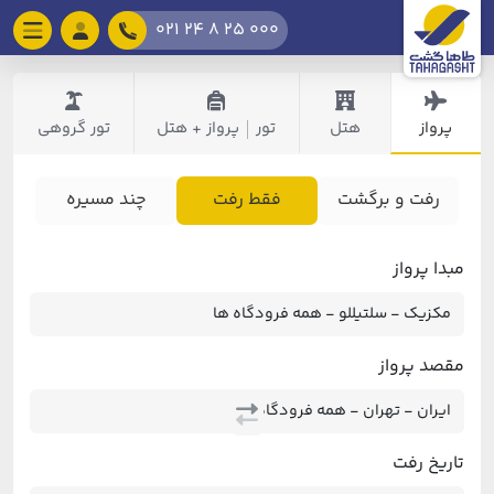
021 24 8 25 000
پرواز
هتل
تور
پرواز + هتل
تور گروهی
|
رفت و برگشت
فقط رفت
چند مسیره
مبدا پرواز
مقصد پرواز
تاریخ رفت