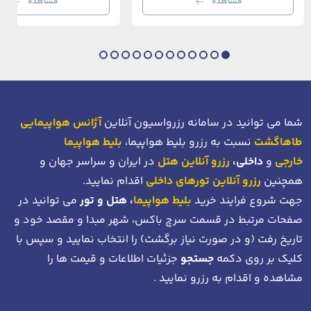
مشاهده
مشاهده
بی‌نظیر از استانبول معاصر را به […]
عثمانی و امروز، به لطف موقعیت اس
در دهانه خلیج شاخ […]
شما می توانید در سامانه رزرواسیون آنلاین
آژانس هواپیمایی
طاهاگشت
نسبت به رزرو بلیط هواپیما،
بلیط هواپیما
خارجی
و
داخلی،
رزرو آنلاین هتل
در ایران و سراسر جهان و
همچنین
رزرو آنلاین تورهای داخلی
اقدام نمایید.
جهت شروع فرایند خرید
بلیط هواپیما
، هتل و تور
می توانید در
صفحات مرتبط در قسمت سرچ باکس، شهر مبدا و مقصد خود
و
تاریخ رفت (و در صورت نیاز برگشت)
را انتخاب نمایید و سپس با
کلیک بر روی دکمه
جستجو
جزئیات اطلاعات و قیمت ها را
مشاهده و اقدام به رزرو نمایید .