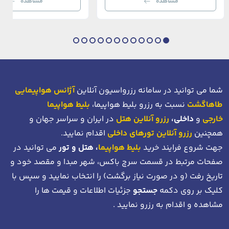
مشاهده
مشاهده
بی‌نظیر از استانبول معاصر را به […]
عثمانی و امروز، به لطف موقعیت اس
در دهانه خلیج شاخ […]
شما می توانید در سامانه رزرواسیون آنلاین
آژانس هواپیمایی
طاهاگشت
نسبت به رزرو بلیط هواپیما،
بلیط هواپیما
خارجی
و
داخلی،
رزرو آنلاین هتل
در ایران و سراسر جهان و
همچنین
رزرو آنلاین تورهای داخلی
اقدام نمایید.
جهت شروع فرایند خرید
بلیط هواپیما
، هتل و تور
می توانید در
صفحات مرتبط در قسمت سرچ باکس، شهر مبدا و مقصد خود
و
تاریخ رفت (و در صورت نیاز برگشت)
را انتخاب نمایید و سپس با
کلیک بر روی دکمه
جستجو
جزئیات اطلاعات و قیمت ها را
مشاهده و اقدام به رزرو نمایید .