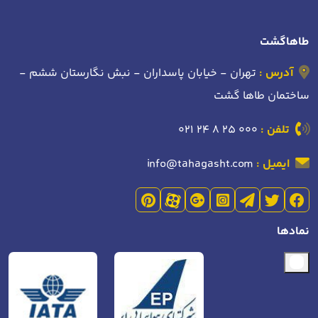
طاهاگشت
آدرس :
تهران - خیابان پاسداران - نبش نگارستان ششم -
ساختمان طاها گشت
تلفن :
021 24 8 25 000
ایمیل :
info@tahagasht.com
نمادها