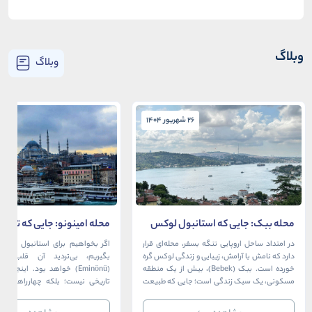
وبلاگ
وبلاگ
26 شهریور 1404
26 شهریور 1404
محله ببک: جایی که استانبول لوکس
محله امینونو: جایی که تاریخ،
در آغوش بسفر آرام می‌گیرد
دریا به هم می‌رسند
در امتداد ساحل اروپایی تنگه بسفر، محله‌ای قرار
اگر بخواهیم برای استانبول قلبی ت
دارد که نامش با آرامش، زیبایی و زندگی لوکس گره
بگیریم، بی‌تردید آن قلب، مح
خورده است. ببک (Bebek)، بیش از یک منطقه
(Eminönü) خواهد بود. اینجا 
مسکونی، یک سبک زندگی است؛ جایی که طبیعت
تاریخی نیست؛ بلکه چهارراهی اس
خیره‌کننده بسفر با مدرن‌ترین و شیک‌ترین کافه‌ها،
قاره‌ها، فرهنگ‌ها و دوران‌های 
رستوران‌ها و ویلاها در هم آمیخته و تصویری
می‌رسند. امینونو از دوران بیزانس 