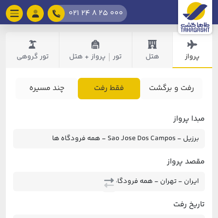
021 24 8 25 000
پرواز
هتل
تور
پرواز + هتل
تور گروهی
|
رفت و برگشت
فقط رفت
چند مسیره
مبدا پرواز
مقصد پرواز
تاریخ رفت