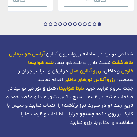
مشاهده
مشاهده
بی‌نظیر از استانبول معاصر را به […]
عثمانی و امروز، به لطف موقعیت اس
در دهانه خلیج شاخ […]
شما می توانید در سامانه رزرواسیون آنلاین
آژانس هواپیمایی
طاهاگشت
نسبت به رزرو بلیط هواپیما،
بلیط هواپیما
خارجی
و
داخلی،
رزرو آنلاین هتل
در ایران و سراسر جهان و
همچنین
رزرو آنلاین تورهای داخلی
اقدام نمایید.
جهت شروع فرایند خرید
بلیط هواپیما
، هتل و تور
می توانید در
صفحات مرتبط در قسمت سرچ باکس، شهر مبدا و مقصد خود
و
تاریخ رفت (و در صورت نیاز برگشت)
را انتخاب نمایید و سپس با
کلیک بر روی دکمه
جستجو
جزئیات اطلاعات و قیمت ها را
مشاهده و اقدام به رزرو نمایید .