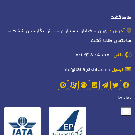
طاهاگشت
آدرس :
تهران - خیابان پاسداران - نبش نگارستان ششم -
ساختمان طاها گشت
تلفن :
021 24 8 25 000
ایمیل :
info@tahagasht.com
نمادها