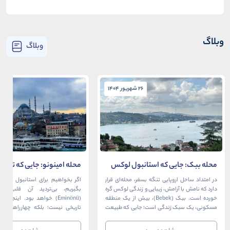
وبلاگ
وبلاگ
26 شهریور 1404
26 شهریور 1404
محله ببک: جایی که استانبول لوکس
محله امینونو: جایی که تاریخ،
در آغوش بسفر آرام می‌گیرد
دریا به هم می‌رسند
در امتداد ساحل اروپایی تنگه بسفر، محله‌ای قرار
اگر بخواهیم برای استانبول قلبی ت
دارد که نامش با آرامش، زیبایی و زندگی لوکس گره
بگیریم، بی‌تردید آن قلب، مح
خورده است. ببک (Bebek)، بیش از یک منطقه
(Eminönü) خواهد بود. اینجا 
مسکونی، یک سبک زندگی است؛ جایی که طبیعت
تاریخی نیست؛ بلکه چهارراهی اس
خیره‌کننده بسفر با مدرن‌ترین و شیک‌ترین کافه‌ها،
قاره‌ها، فرهنگ‌ها و دوران‌های 
رستوران‌ها و ویلاها در هم آمیخته و تصویری
می‌رسند. امینونو از دوران بیزانس 