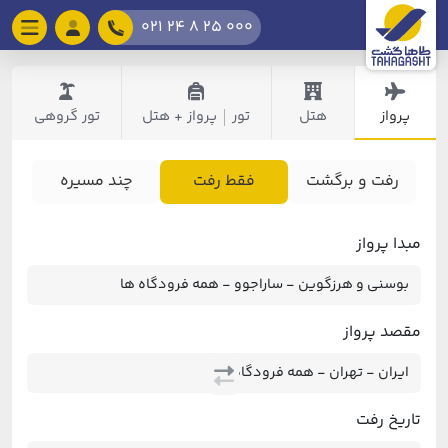
021 24 8 25 000
پرواز
هتل
تور
پرواز + هتل
تور گروهی
|
رفت و برگشت
فقط رفت
چند مسیره
مبدا پرواز
مقصد پرواز
تاریخ رفت