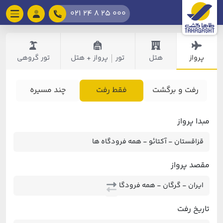
021 24 8 25 000
پرواز
هتل
تور
پرواز + هتل
تور گروهی
|
رفت و برگشت
فقط رفت
چند مسیره
مبدا پرواز
مقصد پرواز
تاریخ رفت