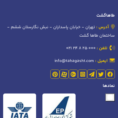
طاهاگشت
آدرس :
تهران - خیابان پاسداران - نبش نگارستان ششم -
ساختمان طاها گشت
تلفن :
021 24 8 25 000
ایمیل :
info@tahagasht.com
نمادها