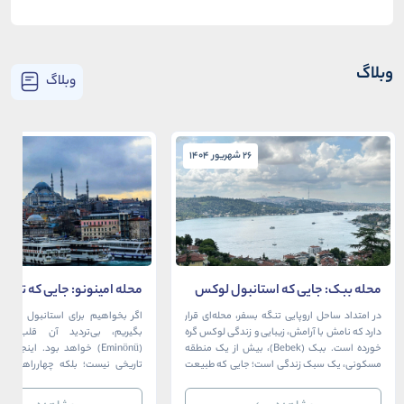
وبلاگ
وبلاگ
26 شهریور 1404
26 شهریور 1404
محله ببک: جایی که استانبول لوکس
محله امینونو: جایی که تاریخ،
در آغوش بسفر آرام می‌گیرد
دریا به هم می‌رسند
در امتداد ساحل اروپایی تنگه بسفر، محله‌ای قرار
اگر بخواهیم برای استانبول قلبی ت
دارد که نامش با آرامش، زیبایی و زندگی لوکس گره
بگیریم، بی‌تردید آن قلب، مح
خورده است. ببک (Bebek)، بیش از یک منطقه
(Eminönü) خواهد بود. اینجا 
مسکونی، یک سبک زندگی است؛ جایی که طبیعت
تاریخی نیست؛ بلکه چهارراهی اس
خیره‌کننده بسفر با مدرن‌ترین و شیک‌ترین کافه‌ها،
قاره‌ها، فرهنگ‌ها و دوران‌های 
رستوران‌ها و ویلاها در هم آمیخته و تصویری
می‌رسند. امینونو از دوران بیزانس 