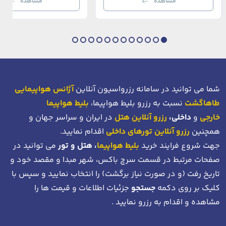
مشاهده
مشاهده
بی‌نظیر از استانبول معاصر را به […]
عثمانی و امروز، به لطف موقعیت اس
در دهانه خلیج شاخ […]
شما می توانید در سامانه رزرواسیون آنلاین
آژانس هواپیمایی
طاهاگشت
نسبت به رزرو بلیط هواپیما،
بلیط هواپیما
خارجی
و
داخلی،
رزرو آنلاین هتل
در ایران و سراسر جهان و
همچنین
رزرو آنلاین تورهای داخلی
اقدام نمایید.
جهت شروع فرایند خرید
بلیط هواپیما
، هتل و تور
می توانید در
صفحات مرتبط در قسمت سرچ باکس، شهر مبدا و مقصد خود
و
تاریخ رفت (و در صورت نیاز برگشت)
را انتخاب نمایید و سپس با
کلیک بر روی دکمه
جستجو
جزئیات اطلاعات و قیمت ها را
مشاهده و اقدام به رزرو نمایید .