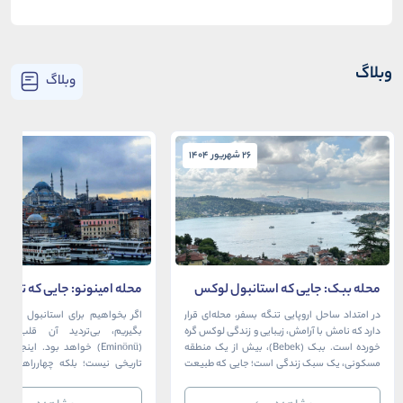
وبلاگ
وبلاگ
26 شهریور 1404
26 شهریور 1404
محله ببک: جایی که استانبول لوکس
محله امینونو: جایی که تاریخ،
در آغوش بسفر آرام می‌گیرد
دریا به هم می‌رسند
در امتداد ساحل اروپایی تنگه بسفر، محله‌ای قرار
اگر بخواهیم برای استانبول قلبی ت
دارد که نامش با آرامش، زیبایی و زندگی لوکس گره
بگیریم، بی‌تردید آن قلب، مح
خورده است. ببک (Bebek)، بیش از یک منطقه
(Eminönü) خواهد بود. اینجا 
مسکونی، یک سبک زندگی است؛ جایی که طبیعت
تاریخی نیست؛ بلکه چهارراهی اس
خیره‌کننده بسفر با مدرن‌ترین و شیک‌ترین کافه‌ها،
قاره‌ها، فرهنگ‌ها و دوران‌های 
رستوران‌ها و ویلاها در هم آمیخته و تصویری
می‌رسند. امینونو از دوران بیزانس 