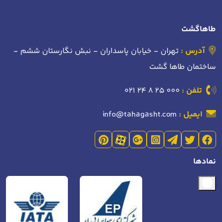
طاهاگشت
آدرس :
تهران - خیابان پاسداران - نبش نگارستان ششم -
ساختمان طاها گشت
تلفن :
021 24 8 25 000
ایمیل :
info@tahagasht.com
نمادها