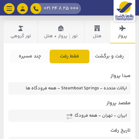
021 24 8 25 000
پرواز
هتل
تور
پرواز + هتل
تور گروهی
|
رفت و برگشت
فقط رفت
چند مسیره
مبدا پرواز
مقصد پرواز
تاریخ رفت