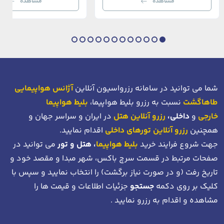
مشاهده
مشاهده
بی‌نظیر از استانبول معاصر را به […]
عثمانی و امروز، به لطف موقعیت اس
در دهانه خلیج شاخ […]
شما می توانید در سامانه رزرواسیون آنلاین
آژانس هواپیمایی
طاهاگشت
نسبت به رزرو بلیط هواپیما،
بلیط هواپیما
خارجی
و
داخلی،
رزرو آنلاین هتل
در ایران و سراسر جهان و
همچنین
رزرو آنلاین تورهای داخلی
اقدام نمایید.
جهت شروع فرایند خرید
بلیط هواپیما
، هتل و تور
می توانید در
صفحات مرتبط در قسمت سرچ باکس، شهر مبدا و مقصد خود
و
تاریخ رفت (و در صورت نیاز برگشت)
را انتخاب نمایید و سپس با
کلیک بر روی دکمه
جستجو
جزئیات اطلاعات و قیمت ها را
مشاهده و اقدام به رزرو نمایید .