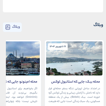
وبلاگ
وبلاگ
26 شهریور 1404
26 شهریور 1404
محله ببک: جایی که استانبول لوکس
محله امینونو: جایی که تاریخ،
در آغوش بسفر آرام می‌گیرد
دریا به هم می‌رسند
در امتداد ساحل اروپایی تنگه بسفر، محله‌ای قرار
اگر بخواهیم برای استانبول قلبی ت
دارد که نامش با آرامش، زیبایی و زندگی لوکس گره
بگیریم، بی‌تردید آن قلب، مح
خورده است. ببک (Bebek)، بیش از یک منطقه
(Eminönü) خواهد بود. اینجا 
مسکونی، یک سبک زندگی است؛ جایی که طبیعت
تاریخی نیست؛ بلکه چهارراهی اس
خیره‌کننده بسفر با مدرن‌ترین و شیک‌ترین کافه‌ها،
قاره‌ها، فرهنگ‌ها و دوران‌های 