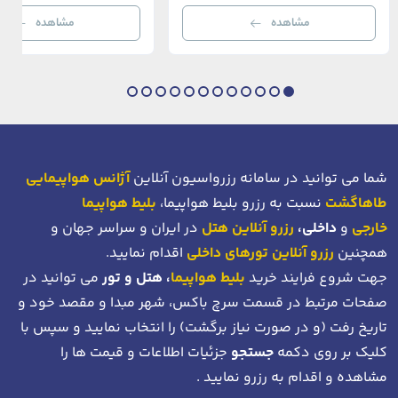
رستوران‌ها و ویلاها در هم آمیخته و تصویری
می‌رسند. امینونو از دوران بیزانس 
مشاهده
مشاهده
بی‌نظیر از استانبول معاصر را به […]
عثمانی و امروز، به لطف موقعیت اس
در دهانه خلیج شاخ […]
شما می توانید در سامانه رزرواسیون آنلاین
آژانس هواپیمایی
طاهاگشت
نسبت به رزرو بلیط هواپیما،
بلیط هواپیما
خارجی
و
داخلی،
رزرو آنلاین هتل
در ایران و سراسر جهان و
همچنین
رزرو آنلاین تورهای داخلی
اقدام نمایید.
جهت شروع فرایند خرید
بلیط هواپیما
، هتل و تور
می توانید در
صفحات مرتبط در قسمت سرچ باکس، شهر مبدا و مقصد خود
و
تاریخ رفت (و در صورت نیاز برگشت)
را انتخاب نمایید و سپس با
کلیک بر روی دکمه
جستجو
جزئیات اطلاعات و قیمت ها را
مشاهده و اقدام به رزرو نمایید .