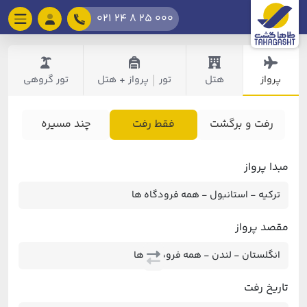
021 24 8 25 000
پرواز
هتل
تور
پرواز + هتل
تور گروهی
|
رفت و برگشت
فقط رفت
چند مسیره
مبدا پرواز
مقصد پرواز
تاریخ رفت