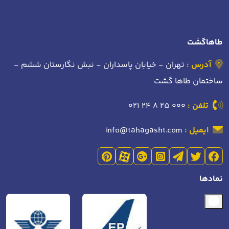
طاهاگشت
آدرس :
تهران - خیابان پاسداران - نبش نگارستان ششم -
ساختمان طاها گشت
تلفن :
021 24 8 25 000
ایمیل :
info@tahagasht.com
نمادها