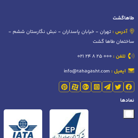
طاهاگشت
آدرس :
تهران - خیابان پاسداران - نبش نگارستان ششم -
ساختمان طاها گشت
تلفن :
021 24 8 25 000
ایمیل :
info@tahagasht.com
نمادها