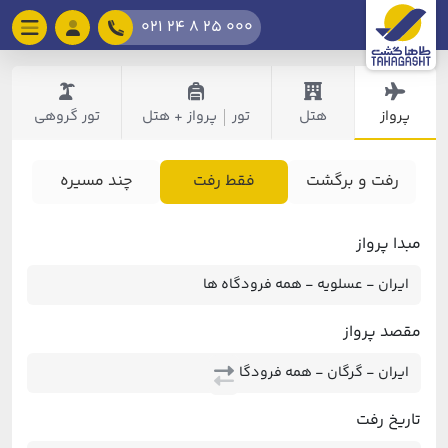
021 24 8 25 000
پرواز
هتل
تور
پرواز + هتل
تور گروهی
|
رفت و برگشت
فقط رفت
چند مسیره
مبدا پرواز
مقصد پرواز
تاریخ رفت