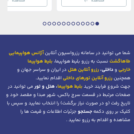
مشاهده
مشاهده
بی‌نظیر از استانبول معاصر را به […]
عثمانی و امروز، به لطف موقعیت اس
در دهانه خلیج شاخ […]
شما می توانید در سامانه رزرواسیون آنلاین
آژانس هواپیمایی
طاهاگشت
نسبت به رزرو بلیط هواپیما،
بلیط هواپیما
خارجی
و
داخلی،
رزرو آنلاین هتل
در ایران و سراسر جهان و
همچنین
رزرو آنلاین تورهای داخلی
اقدام نمایید.
جهت شروع فرایند خرید
بلیط هواپیما
، هتل و تور
می توانید در
صفحات مرتبط در قسمت سرچ باکس، شهر مبدا و مقصد خود
و
تاریخ رفت (و در صورت نیاز برگشت)
را انتخاب نمایید و سپس با
کلیک بر روی دکمه
جستجو
جزئیات اطلاعات و قیمت ها را
مشاهده و اقدام به رزرو نمایید .