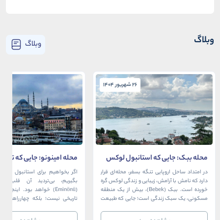
وبلاگ
وبلاگ
26 شهریور 1404
26 شهریور 1404
محله ببک: جایی که استانبول لوکس
محله امینونو: جایی که تاریخ،
در آغوش بسفر آرام می‌گیرد
دریا به هم می‌رسند
در امتداد ساحل اروپایی تنگه بسفر، محله‌ای قرار
اگر بخواهیم برای استانبول قلبی ت
دارد که نامش با آرامش، زیبایی و زندگی لوکس گره
بگیریم، بی‌تردید آن قلب، مح
خورده است. ببک (Bebek)، بیش از یک منطقه
(Eminönü) خواهد بود. اینجا 
مسکونی، یک سبک زندگی است؛ جایی که طبیعت
تاریخی نیست؛ بلکه چهارراهی اس
خیره‌کننده بسفر با مدرن‌ترین و شیک‌ترین کافه‌ها،
قاره‌ها، فرهنگ‌ها و دوران‌های 
رستوران‌ها و ویلاها در هم آمیخته و تصویری
می‌رسند. امینونو از دوران بیزانس 