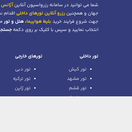
شما می توانید در سامانه رزرواسیون آنلاین
آژانس 
جهان و همچنین
رزرو آنلاین تورهای داخلی
اقدام نم
جهت شروع فرایند خرید
بلیط هواپیما
، هتل و تور
می
انتخاب نمایید و سپس با کلیک بر روی دکمه
جستجو
تور داخلی
تورهای خارجی
تور کیش
تور دبی
تور مشهد
تور ترکیه
تور قشم
تور ژاپن
تور شیراز
تور روسیه
تور بندرعباس
تور اروپا
تور چابهار
تور سریلانکا
تور اصفهان
تور آفریقا