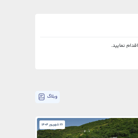
وبلاگ
26 شهریور 1404