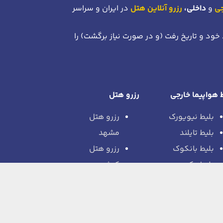
جی
و
داخلی،
رزرو آنلاین هتل
در ایران و سراسر
 خود
و تاریخ رفت (و در صورت نیاز برگشت)
را
 هواپیما خارجی
رزرو هتل
بلیط نیویورک
رزرو هتل
بلیط تایلند
مشهد
بلیط بانکوک
رزرو هتل
بلیط پکن
کیش
بلیط بارسلون
رزرو هتل
بلیط
بانکوک
فرانکفورت
رزرو هتل دبی