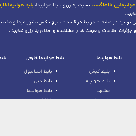
هواپیمایی طاهاگشت
نسبت به رزرو بلیط هواپیما،
بلیط هواپیما خار
ایید.
 توانید در صفحات مرتبط در قسمت سرچ باکس، شهر مبدا و مقصد
جزئیات اطلاعات و قیمت ها را مشاهده و اقدام به رزرو نمایید .
بلیط هواپیما
بلیط هواپیما خارجی
بلیط
بلیط کیش
بلیط استانبول
بلیط هواپیما
بلیط دبی
مشهد
بلیط هواپیما
بلیط قشم
آنکارا
بلیط هواپیما
بلیط مسکو
شیراز
بلیط هواپیما
بلیط هواپیما
رم