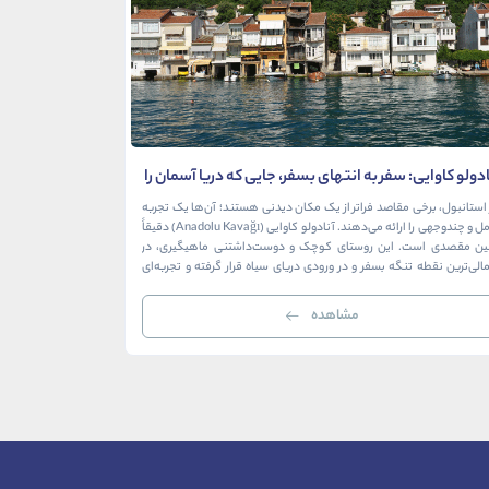
ادولو کاوایی: سفر به انتهای بسفر، جایی که دریا آسمان را
محله بشیکتاش: جا
 آغوش می‌گیرد
بی‌پایان فوتبال
استانبول، برخی مقاصد فراتر از یک مکان دیدنی هستند؛ آن‌ها یک تجربه
کامل و چندوجهی را ارائه می‌دهند. آنادولو کاوایی (Anadolu Kavağı) دقیقاً
می‌تواند روح واقعی، 
ین مقصدی است. این روستای کوچک و دوست‌داشتنی ماهیگیری، در
بشیکتاش تنها یک منطق
لی‌ترین نقطه تنگه بسفر و در ورودی دریای سیاه قرار گرفته و تجربه‌ای
در آن تاریخ باشکوه ام
نظیر از تاریخ، طبیعت و طعم‌های اصیل را […]
ریتم تند زندگی مدرن 
مشاهده