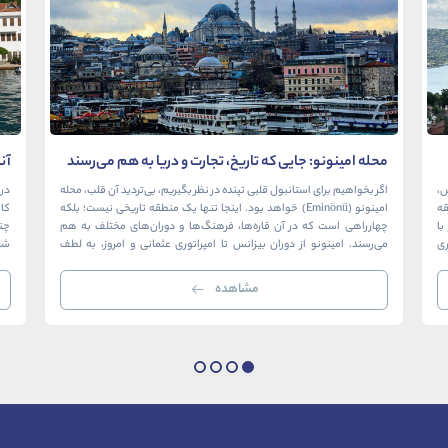
محله امینونو: جایی که تاریخ، تجارت و دریا به هم می‌رسند
آن
در
ش،
اگر بخواهیم برای استانبول قلبی تپنده در نظر بگیریم، بی‌تردید آن قلب، محله
در 
ک منطقه
امینونو (Eminönü) خواهد بود. اینجا تنها یک منطقه تاریخی نیست؛ بلکه
ا
چهارراهی است که در آن قاره‌ها، فرهنگ‌ها و دوران‌های مختلف به هم
چن
ری
می‌رسند. امینونو از دوران بیزانس تا امپراتوری عثمانی و امروز، به لطف
شما
موقعیت استراتژیک خود در دهانه خلیج شاخ […]
بی‌
مشاهده