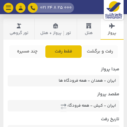
021 24 8 25 000
پرواز
هتل
تور
پرواز + هتل
تور گروهی
|
رفت و برگشت
فقط رفت
چند مسیره
مبدا پرواز
مقصد پرواز
تاریخ رفت