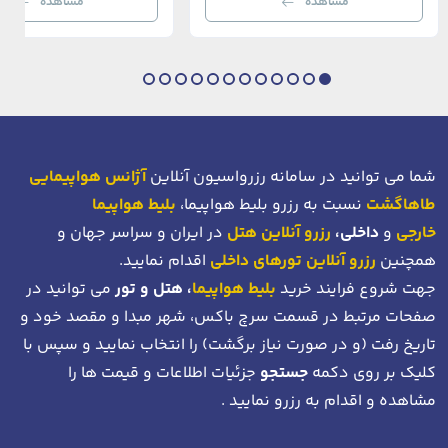
مشاهده
مشاهده
بی‌نظیر از استانبول معاصر را به […]
عثمانی و امروز، به لطف موقعیت اس
در دهانه خلیج شاخ […]
شما می توانید در سامانه رزرواسیون آنلاین
آژانس هواپیمایی
طاهاگشت
نسبت به رزرو بلیط هواپیما،
بلیط هواپیما
خارجی
و
داخلی،
رزرو آنلاین هتل
در ایران و سراسر جهان و
همچنین
رزرو آنلاین تورهای داخلی
اقدام نمایید.
جهت شروع فرایند خرید
بلیط هواپیما
، هتل و تور
می توانید در
صفحات مرتبط در قسمت سرچ باکس، شهر مبدا و مقصد خود
و
تاریخ رفت (و در صورت نیاز برگشت)
را انتخاب نمایید و سپس با
کلیک بر روی دکمه
جستجو
جزئیات اطلاعات و قیمت ها را
مشاهده و اقدام به رزرو نمایید .