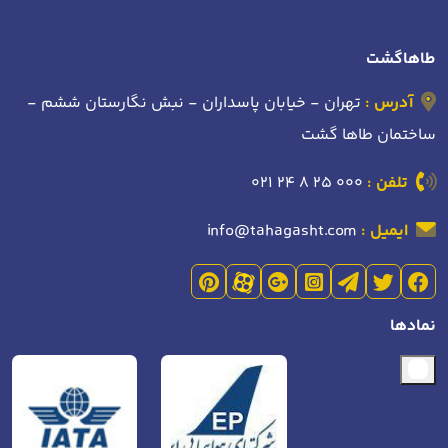
طاهاگشت
آدرس :
تهران - خیابان پاسداران - نبش نگارستان ششم -
ساختمان طاها گشت
تلفن :
021 24 8 25 000
ایمیل :
info@tahagasht.com
نمادها