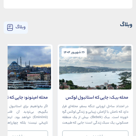
وبلاگ
وبلاگ
26 شهریور 1404
26 شهریور 1404
محله ببک: جایی که استانبول لوکس
محله امینونو: جایی که تاریخ،
در آغوش بسفر آرام می‌گیرد
دریا به هم می‌رسند
در امتداد ساحل اروپایی تنگه بسفر، محله‌ای قرار
اگر بخواهیم برای استانبول قلبی ت
دارد که نامش با آرامش، زیبایی و زندگی لوکس گره
بگیریم، بی‌تردید آن قلب، مح
خورده است. ببک (Bebek)، بیش از یک منطقه
(Eminönü) خواهد بود. اینجا 
مسکونی، یک سبک زندگی است؛ جایی که طبیعت
تاریخی نیست؛ بلکه چهارراهی اس
خیره‌کننده بسفر با مدرن‌ترین و شیک‌ترین کافه‌ها،
قاره‌ها، فرهنگ‌ها و دوران‌های 
رستوران‌ها و ویلاها در هم آمیخته و تصویری
می‌رسند. امینونو از دوران بیزانس 