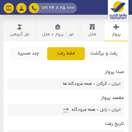
021 24 8 25 000
پرواز
هتل
تور
پرواز + هتل
تور گروهی
|
رفت و برگشت
فقط رفت
چند مسیره
مبدا پرواز
مقصد پرواز
تاریخ رفت