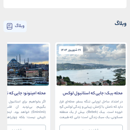
وبلاگ
وبلاگ
26 شهریور 1404
26 شهریور 1404
محله ببک: جایی که استانبول لوکس
محله امینونو: جایی که تاریخ،
در آغوش بسفر آرام می‌گیرد
دریا به هم می‌رسند
در امتداد ساحل اروپایی تنگه بسفر، محله‌ای قرار
اگر بخواهیم برای استانبول قلبی ت
دارد که نامش با آرامش، زیبایی و زندگی لوکس گره
بگیریم، بی‌تردید آن قلب، مح
خورده است. ببک (Bebek)، بیش از یک منطقه
(Eminönü) خواهد بود. اینجا 
مسکونی، یک سبک زندگی است؛ جایی که طبیعت
تاریخی نیست؛ بلکه چهارراهی اس
خیره‌کننده بسفر با مدرن‌ترین و شیک‌ترین کافه‌ها،
قاره‌ها، فرهنگ‌ها و دوران‌های 
رستوران‌ها و ویلاها در هم آمیخته و تصویری
می‌رسند. امینونو از دوران بیزانس 