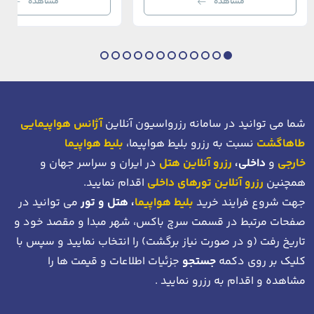
مشاهده
مشاهده
بی‌نظیر از استانبول معاصر را به […]
عثمانی و امروز، به لطف موقعیت اس
در دهانه خلیج شاخ […]
شما می توانید در سامانه رزرواسیون آنلاین
آژانس هواپیمایی
طاهاگشت
نسبت به رزرو بلیط هواپیما،
بلیط هواپیما
خارجی
و
داخلی،
رزرو آنلاین هتل
در ایران و سراسر جهان و
همچنین
رزرو آنلاین تورهای داخلی
اقدام نمایید.
جهت شروع فرایند خرید
بلیط هواپیما
، هتل و تور
می توانید در
صفحات مرتبط در قسمت سرچ باکس، شهر مبدا و مقصد خود
و
تاریخ رفت (و در صورت نیاز برگشت)
را انتخاب نمایید و سپس با
کلیک بر روی دکمه
جستجو
جزئیات اطلاعات و قیمت ها را
مشاهده و اقدام به رزرو نمایید .