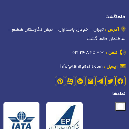
طاهاگشت
آدرس :
تهران - خیابان پاسداران - نبش نگارستان ششم -
ساختمان طاها گشت
تلفن :
021 24 8 25 000
ایمیل :
info@tahagasht.com
نمادها