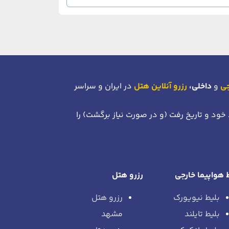
جی
و
داخلی،
رزرو آنلاین هتل
در ایران و سراسر
 خود
و تاریخ رفت (و در صورت نیاز برگشت)
را
 هواپیما خارجی
رزرو هتل
بلیط نیویورک
رزرو هتل
بلیط تایلند
مشهد