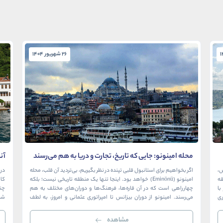
26 شهریور 1404
محله امینونو: جایی که تاریخ، تجارت و دریا به هم می‌رسند
آن
در
ش،
اگر بخواهیم برای استانبول قلبی تپنده در نظر بگیریم، بی‌تردید آن قلب، محله
در 
ک منطقه
امینونو (Eminönü) خواهد بود. اینجا تنها یک منطقه تاریخی نیست؛ بلکه
ا
چهارراهی است که در آن قاره‌ها، فرهنگ‌ها و دوران‌های مختلف به هم
چن
ری
می‌رسند. امینونو از دوران بیزانس تا امپراتوری عثمانی و امروز، به لطف
شما
موقعیت استراتژیک خود در دهانه خلیج شاخ […]
بی‌
مشاهده