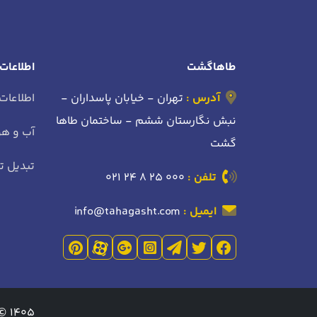
طاهاگشت
اطلاعات
آدرس :
تهران - خیابان پاسداران -
اطلاعات
نبش نگارستان ششم - ساختمان طاها
آب و هو
گشت
تبدیل تا
تلفن :
021 24 8 25 000
ایمیل :
info@tahagasht.com
1405 © تمامی حقوق مادی و معنوی این وب سایت متعلق به طاهاگشت می باشد.