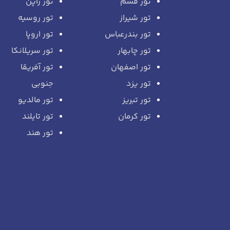
تور قشم
تور ژاپن
تور شیراز
تور روسیه
تور بندرعباس
تور اروپا
تور چابهار
تور سریلانکا
تور اصفهان
تور آفریقا
تور یزد
جنوبی
تور تبریز
تور مالدیو
تور کرمان
تور تایلند
تور هند