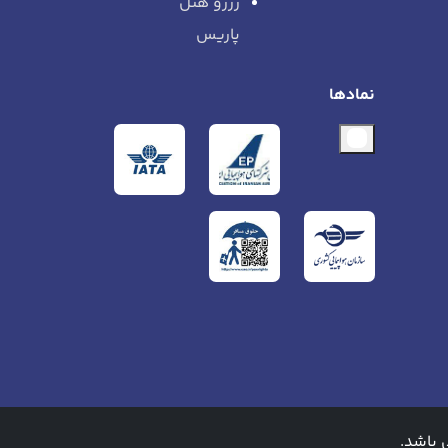
رزرو هتل
پاریس
نمادها