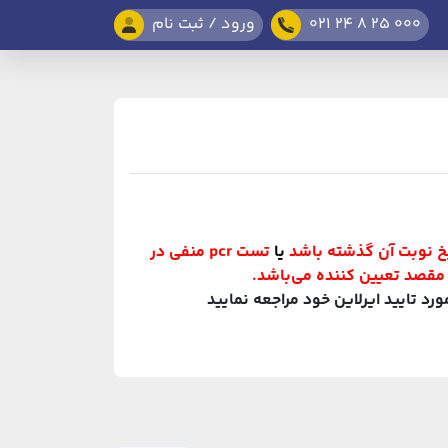
021 24 8 25 000
ورود / ثبت نام
یا
تست pcr منفی در
 تایید ایرلاین خود مراجعه نمایید