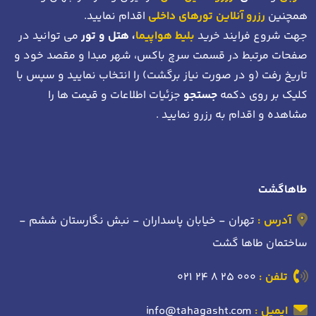
همچنین
رزرو آنلاین تورهای داخلی
اقدام نمایید.
جهت شروع فرایند خرید
بلیط هواپیما
، هتل و تور
می توانید در
صفحات مرتبط در قسمت سرچ باکس، شهر مبدا و مقصد خود
و
تاریخ رفت (و در صورت نیاز برگشت)
را انتخاب نمایید و سپس با
کلیک بر روی دکمه
جستجو
جزئیات اطلاعات و قیمت ها را
مشاهده و اقدام به رزرو نمایید .
طاهاگشت
آدرس :
تهران - خیابان پاسداران - نبش نگارستان ششم -
ساختمان طاها گشت
تلفن :
021 24 8 25 000
ایمیل :
info@tahagasht.com