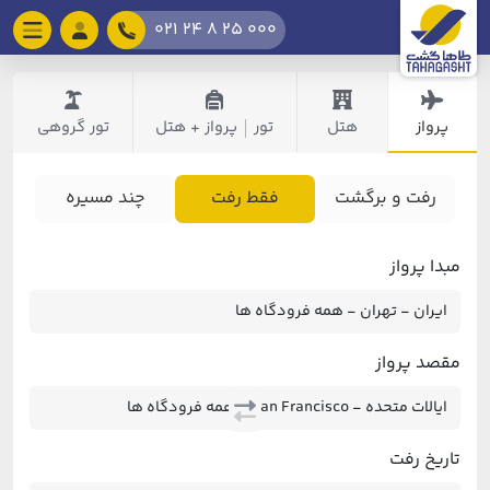
021 24 8 25 000
پرواز
هتل
تور
پرواز + هتل
تور گروهی
|
رفت و برگشت
فقط رفت
چند مسیره
مبدا پرواز
مقصد پرواز
تاریخ رفت