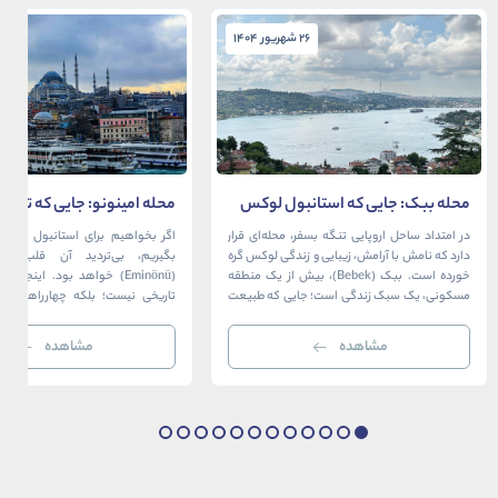
26 شهریور 1404
26 شهریور 1404
محله ببک: جایی که استانبول لوکس
محله امینونو: جایی که تاریخ،
در آغوش بسفر آرام می‌گیرد
دریا به هم می‌رسند
در امتداد ساحل اروپایی تنگه بسفر، محله‌ای قرار
اگر بخواهیم برای استانبول قلبی ت
دارد که نامش با آرامش، زیبایی و زندگی لوکس گره
بگیریم، بی‌تردید آن قلب، مح
خورده است. ببک (Bebek)، بیش از یک منطقه
(Eminönü) خواهد بود. اینجا 
مسکونی، یک سبک زندگی است؛ جایی که طبیعت
تاریخی نیست؛ بلکه چهارراهی اس
خیره‌کننده بسفر با مدرن‌ترین و شیک‌ترین کافه‌ها،
قاره‌ها، فرهنگ‌ها و دوران‌های 
رستوران‌ها و ویلاها در هم آمیخته و تصویری
می‌رسند. امینونو از دوران بیزانس 
مشاهده
مشاهده
بی‌نظیر از استانبول معاصر را به […]
عثمانی و امروز، به لطف موقعیت اس
در دهانه خلیج شاخ […]