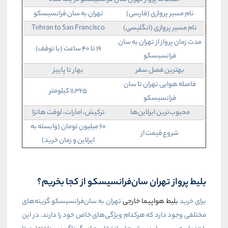
نام مسیر پروازی (فارسی)
تهران به سان فرانسیسکو
نام مسیر پروازی (انگلیسی)
Tehran to San Francisco
مدت زمان پرواز از تهران به سان
19 تا 40 ساعت (با توقف)
فرانسیسکو
بهترین فصل سفر
بهار تا پاییز
فاصله هوایی تهران تا سان
11,325 کیلومتر
فرانسیسکو
محبوب‌ترین ایرلاین‌ها
ترکیش، امارات، لوفت هانزا
60 میلیون تومان (وابسته به
شروع قیمت از
ایرلاین و زمان خرید)
بلیط پرواز تهران سان‌فرانسیسکو از کجا بخریم؟
برای خرید
بلیط هواپیما خارجی
تهران به سان‌فرانسیسکو گزینه‌های
مختلفی وجود دارد که هرکدام ویژگی‌های خاص خود را دارند. در این