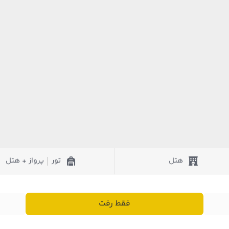
هتل
تور
پرواز + هتل
|
فقط رفت