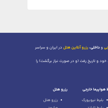
جی
و
داخلی،
رزرو آنلاین هتل
در ایران و سراسر
 خود
و تاریخ رفت (و در صورت نیاز برگشت)
را
 هواپیما خارجی
رزرو هتل
بلیط نیویورک
رزرو هتل
بلیط تایلند
مشهد