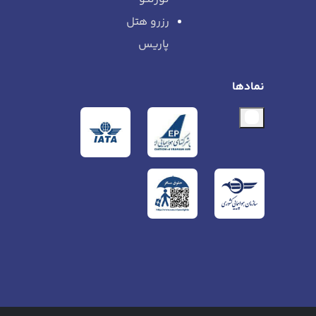
رزرو هتل
پاریس
نمادها