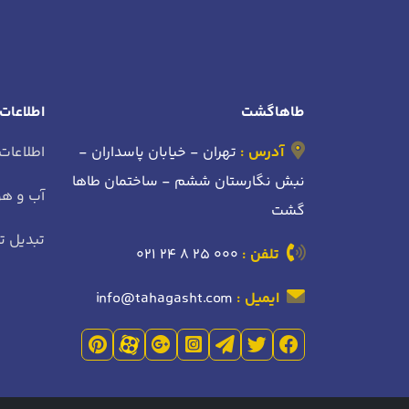
طاهاگشت
اطلاعات
آدرس :
تهران - خیابان پاسداران -
اطلاعات
نبش نگارستان ششم - ساختمان طاها
آب و هو
گشت
تبدیل تا
تلفن :
021 24 8 25 000
ایمیل :
info@tahagasht.com