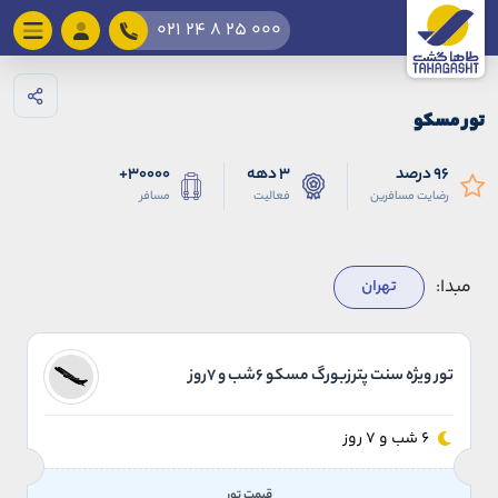
021 24 8 25 000
تور مسکو
96 درصد
3 دهه
30000+
رضایت مسافرین
فعالیت
مسافر
مبدا:
تهران
تور ویژه سنت پترزبورگ مسکو 6شب و 7روز
6 شب و 7 روز
قیمت تور