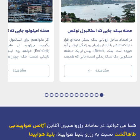
محله ببک: جایی که استانبول لوکس
محله امینونو: جایی که تاریخ،
در آغوش بسفر آرام می‌گیرد
دریا به هم می‌رسند
در امتداد ساحل اروپایی تنگه بسفر، محله‌ای قرار
اگر بخواهیم برای استانبول قلبی ت
دارد که نامش با آرامش، زیبایی و زندگی لوکس گره
بگیریم، بی‌تردید آن قلب، مح
خورده است. ببک (Bebek)، بیش از یک منطقه
(Eminönü) خواهد بود. اینجا 
مسکونی، یک سبک زندگی است؛ جایی که طبیعت
تاریخی نیست؛ بلکه چهارراهی اس
خیره‌کننده بسفر با مدرن‌ترین و شیک‌ترین کافه‌ها،
قاره‌ها، فرهنگ‌ها و دوران‌های 
رستوران‌ها و ویلاها در هم آمیخته و تصویری
می‌رسند. امینونو از دوران بیزانس 
مشاهده
مشاهده
بی‌نظیر از استانبول معاصر را به […]
عثمانی و امروز، به لطف موقعیت اس
در دهانه خلیج شاخ […]
شما می توانید در سامانه رزرواسیون آنلاین
آژانس هواپیمایی
طاهاگشت
نسبت به رزرو بلیط هواپیما،
بلیط هواپیما