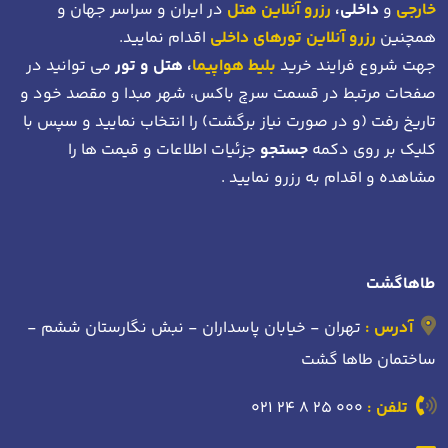
خارجی
و
داخلی،
رزرو آنلاین هتل
در ایران و سراسر جهان و
همچنین
رزرو آنلاین تورهای داخلی
اقدام نمایید.
جهت شروع فرایند خرید
بلیط هواپیما
، هتل و تور
می توانید در
صفحات مرتبط در قسمت سرچ باکس، شهر مبدا و مقصد خود
و
تاریخ رفت (و در صورت نیاز برگشت)
را انتخاب نمایید و سپس با
کلیک بر روی دکمه
جستجو
جزئیات اطلاعات و قیمت ها را
مشاهده و اقدام به رزرو نمایید .
طاهاگشت
آدرس :
تهران - خیابان پاسداران - نبش نگارستان ششم -
ساختمان طاها گشت
تلفن :
021 24 8 25 000